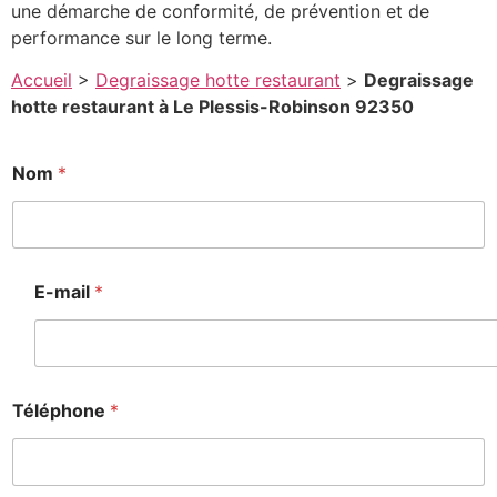
une démarche de conformité, de prévention et de
performance sur le long terme.
Accueil
>
Degraissage hotte restaurant
>
Degraissage
hotte restaurant à Le Plessis-Robinson 92350
Nom
*
o
o
d
e
E-mail
*
o
d
e
Téléphone
*