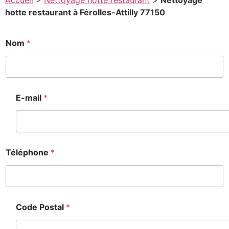
Accueil
>
Nettoyage hotte restaurant
>
Nettoyage
hotte restaurant à Férolles-Attilly 77150
Nom
*
o
d
e
o
d
E-mail
*
e
e
s
s
a
Téléphone
*
g
e
Code Postal
*