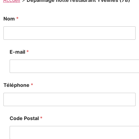
Accueil
>
Depannage hotte restaurant Yvelines (78)
Nom
*
E-mail
*
Téléphone
*
Code Postal
*